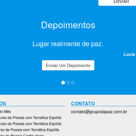
Depoimentos
Lugar realmente de paz.
Lucia
Enviar Um Depoimento
OS
CONTATO
contato@grupodapaz.com.br
 do Mês
rso de Poesia com Temática Espírita
rso de Poesia com Temática Espírita
so de Poesia com Temática Espírita
so de Poesia Castro Alves