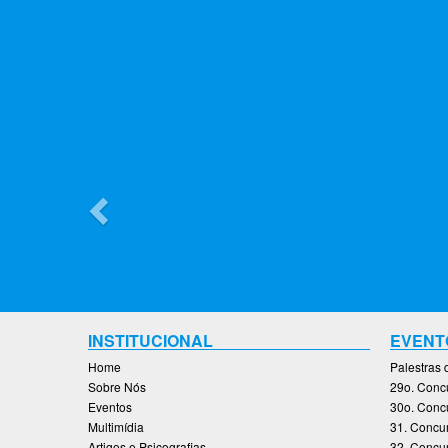
Previous
INSTITUCIONAL
EVENT
Home
Palestras
Sobre Nós
29o. Concu
Eventos
30o. Concu
Multimídia
31. Concur
Artigos e Psicografias
32. Concur